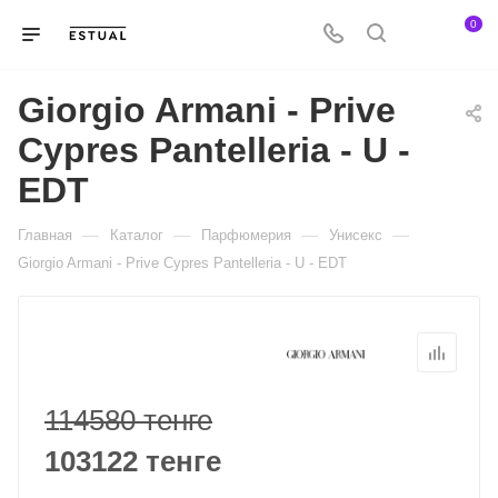
0
Giorgio Armani - Prive
Cypres Pantelleria - U -
EDT
—
—
—
—
Главная
Каталог
Парфюмерия
Унисекс
Giorgio Armani - Prive Cypres Pantelleria - U - EDT
114580 тенге
103122 тенге