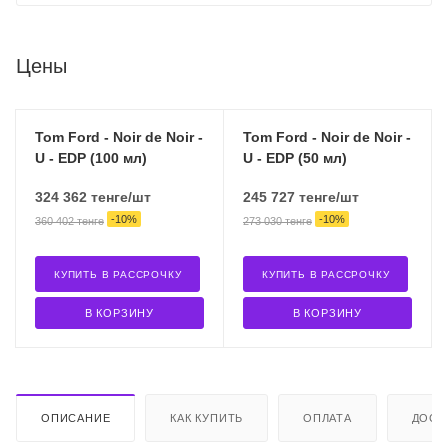
Цены
Tom Ford - Noir de Noir -
Tom Ford - Noir de Noir -
U - EDP (100 мл)
U - EDP (50 мл)
324 362
тенге
/шт
245 727
тенге
/шт
-
10
%
-
10
%
360 402
тенге
273 030
тенге
КУПИТЬ В РАССРОЧКУ
КУПИТЬ В РАССРОЧКУ
В КОРЗИНУ
В КОРЗИНУ
ОПИСАНИЕ
КАК КУПИТЬ
ОПЛАТА
ДОСТ