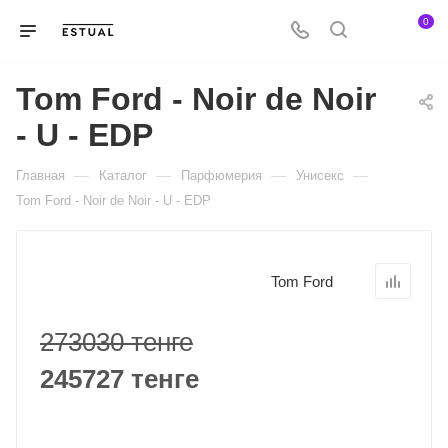
0
Tom Ford - Noir de Noir
- U - EDP
—
—
—
—
Главная
Каталог
Парфюмерия
Унисекс
Tom Ford - Noir de Noir - U - EDP
Tom Ford
273030 тенге
245727 тенге