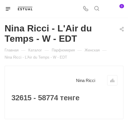
0
Nina Ricci - L'Air du
Temps - W - EDT
—
—
—
—
Главная
Каталог
Парфюмерия
Женская
Nina Ricci - L'Air du Temps - W - EDT
Nina Ricci
32615 - 58774 тенге