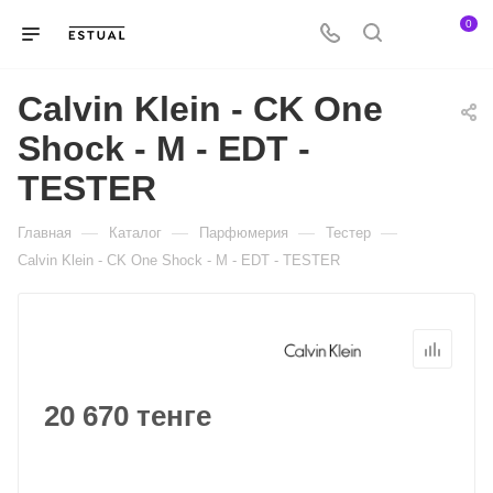
0
Calvin Klein - CK One
Shock - M - EDT -
TESTER
—
—
—
—
Главная
Каталог
Парфюмерия
Тестер
Calvin Klein - CK One Shock - M - EDT - TESTER
20 670 тенге