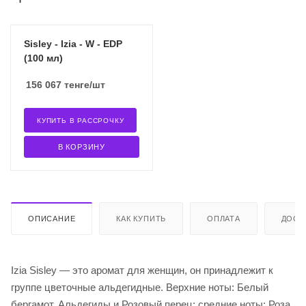
Sisley - Izia - W - EDP
(100 мл)
156 067
тенге
/шт
КУПИТЬ В РАССРОЧКУ
В КОРЗИНУ
ОПИСАНИЕ
КАК КУПИТЬ
ОПЛАТА
ДОСТ
Izia Sisley — это аромат для женщин, он принадлежит к
группе цветочные альдегидные. Верхние ноты: Белый
бергамот, Альдегиды и Розовый перец; средние ноты: Роза,