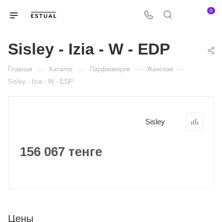
0
Sisley - Izia - W - EDP
—
—
—
—
Главная
Каталог
Парфюмерия
Женская
Sisley - Izia - W - EDP
Sisley
156 067 тенге
Цены