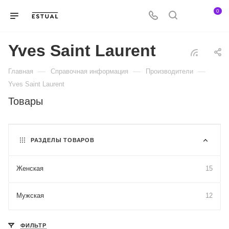
0
Yves Saint Laurent
—
—
—
Главная
Справочная информация
Производители
Yves Saint Laurent
Товары
РАЗДЕЛЫ ТОВАРОВ
Женская
15
Мужская
12
ФИЛЬТР