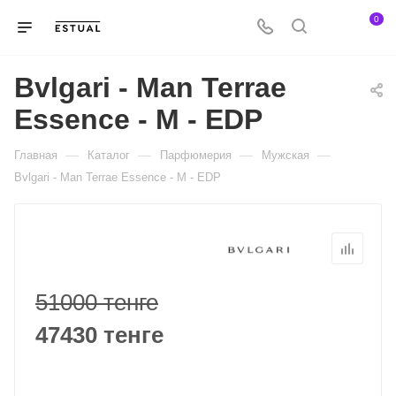
0
Bvlgari - Man Terrae
Essence - M - EDP
—
—
—
—
Главная
Каталог
Парфюмерия
Мужская
Bvlgari - Man Terrae Essence - M - EDP
51000 тенге
47430 тенге