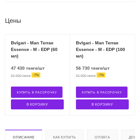
Цены
Bvlgari - Man Terrae
Bvlgari - Man Terrae
Essence - M - EDP (60
Essence - M - EDP (100
мл)
мл)
47 430
тенге
/шт
56 730
тенге
/шт
-
7
%
-
7
%
51 000
тенге
61 000
тенге
КУПИТЬ В РАССРОЧКУ
КУПИТЬ В РАССРОЧКУ
В КОРЗИНУ
В КОРЗИНУ
ОПИСАНИЕ
КАК КУПИТЬ
ОПЛАТА
ДОСТ