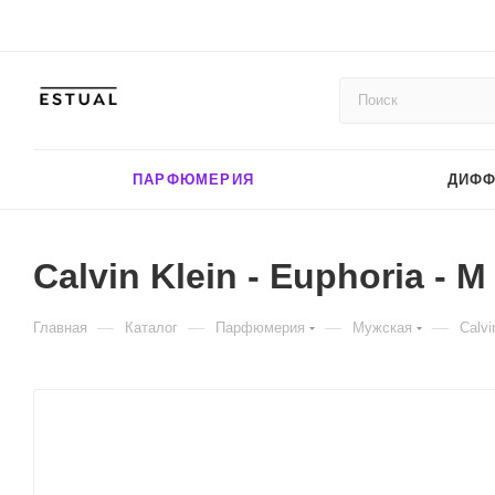
ПАРФЮМЕРИЯ
ДИФ
Calvin Klein - Euphoria - M
—
—
—
—
Главная
Каталог
Парфюмерия
Мужская
Calvi