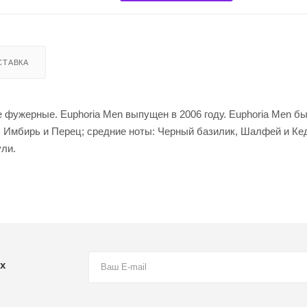
СТАВКА
е фужерные. Euphoria Men выпущен в 2006 году. Euphoria Men б
ты: Имбирь и Перец; средние ноты: Черный базилик, Шалфей и Ке
ули.
х