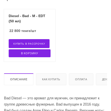
Diesel - Bad - M - EDT
(50 мл)
22 800
тенге
/шт
КУПИТЬ В РАССРОЧКУ
В КОРЗИНУ
ОПИСАНИЕ
КАК КУПИТЬ
ОПЛАТА
ДОСТ
Bad Diesel — это аромат для мужчин, он принадлежит к
группе древесные фужерные. Bad выпущен в 2016 году.
Bad был создан Anne Flipo и Carlos Benaim. Верхние ноты: