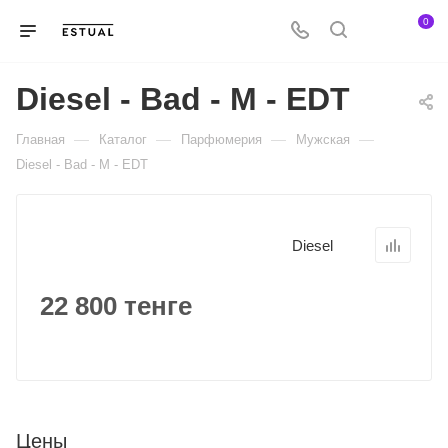
0
Diesel - Bad - M - EDT
—
—
—
—
Главная
Каталог
Парфюмерия
Мужская
Diesel - Bad - M - EDT
Diesel
22 800 тенге
Цены