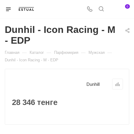
0
Dunhil - Icon Racing - M
- EDP
—
—
—
—
Главная
Каталог
Парфюмерия
Мужская
Dunhil - Icon Racing - M - EDP
Dunhill
28 346 тенге