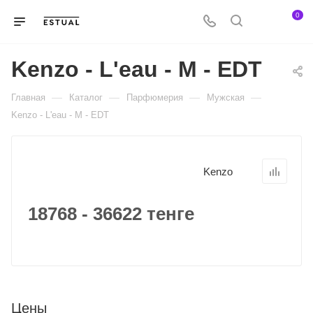
0
Kenzo - L'eau - M - EDT
—
—
—
—
Главная
Каталог
Парфюмерия
Мужская
Kenzo - L'eau - M - EDT
Kenzo
18768 - 36622 тенге
Цены