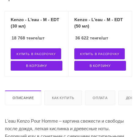
Kenzo - L'eau - M - EDT
Kenzo - L'eau - M - EDT
(30 мл)
(50 мл)
18 768
тенге
/шт
36 622
тенге
/шт
КУПИТЬ В РАССРОЧКУ
КУПИТЬ В РАССРОЧКУ
В КОРЗИНУ
В КОРЗИНУ
ОПИСАНИЕ
КАК КУПИТЬ
ОПЛАТА
ДОСТ
L'eau Kenzo Pour Homme – картина свежести и свободы
после дождя, легкая кислинка и древесные ноты.
Бодрящий юзу в сочетании с сияющими растительными