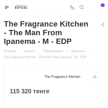
0
The Fragrance Kitchen
- The Man From
Ipanema - M - EDP
—
—
—
—
Главная
Каталог
Парфюмерия
Мужская
The Fragrance Kitchen - The Man From Ipanema - M - EDP
The Fragrance Kitchen
115 320 тенге