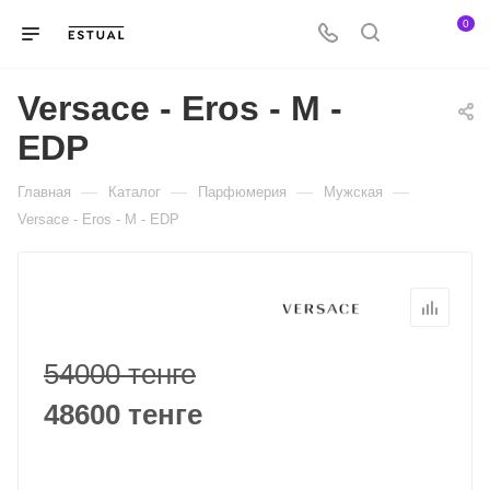
0
Versace - Eros - M -
EDP
—
—
—
—
Главная
Каталог
Парфюмерия
Мужская
Versace - Eros - M - EDP
54000 тенге
48600 тенге