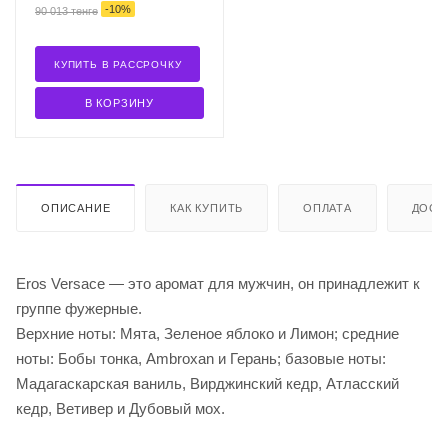
-
10
%
90 013
тенге
КУПИТЬ В РАССРОЧКУ
В КОРЗИНУ
ОПИСАНИЕ
КАК КУПИТЬ
ОПЛАТА
ДОСТ
Eros Versace — это аромат для мужчин, он принадлежит к
группе фужерные.
Верхние ноты: Мята, Зеленое яблоко и Лимон; средние
ноты: Бобы тонка, Ambroxan и Герань; базовые ноты:
Мадагаскарская ваниль, Вирджинский кедр, Атласский
кедр, Ветивер и Дубовый мох.