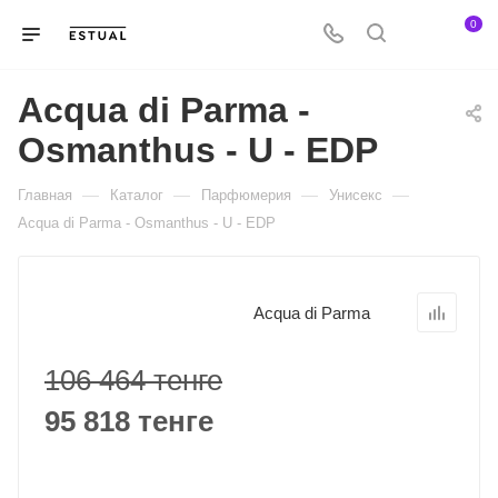
0
Acqua di Parma -
Osmanthus - U - EDP
—
—
—
—
Главная
Каталог
Парфюмерия
Унисекс
Acqua di Parma - Osmanthus - U - EDP
Acqua di Parma
106 464 тенге
95 818 тенге