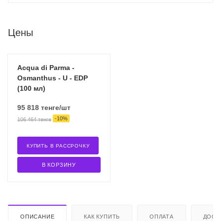
Цены
Acqua di Parma -
Osmanthus - U - EDP
(100 мл)
95 818
тенге
/шт
-
10
%
106 464
тенге
КУПИТЬ В РАССРОЧКУ
В КОРЗИНУ
ОПИСАНИЕ
КАК КУПИТЬ
ОПЛАТА
ДОСТ