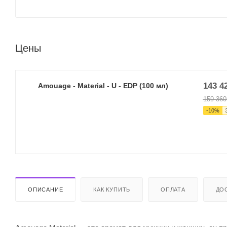
Цены
143 4
Amouage - Material - U - EDP (100 мл)
159 360
-
10
%
ОПИСАНИЕ
КАК КУПИТЬ
ОПЛАТА
ДО