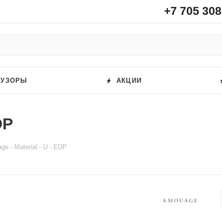
+7 705 308
ФУЗОРЫ
АКЦИИ
DP
e - Material - U - EDP