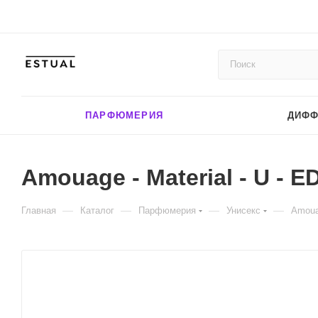
ПАРФЮМЕРИЯ
ДИФ
Amouage - Material - U - E
—
—
—
—
Главная
Каталог
Парфюмерия
Унисекс
Amouag