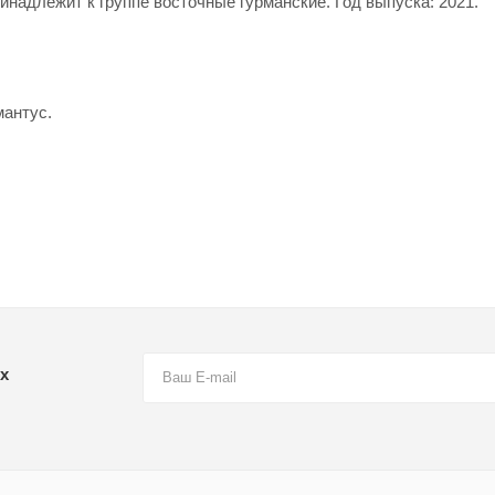
инадлежит к группе восточные гурманские. Год выпуска: 2021.
мантус.
х