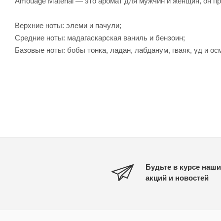
Amouage Material — это аромат для мужчин и женщин, он пр
Верхние ноты: элеми и пачули;
Средние ноты: мадагаскарская ваниль и бензоин;
Базовые ноты: бобы тонка, ладан, лабданум, гваяк, уд и ос
Будьте в курсе наши
акций и новостей