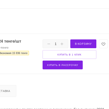
24
тенге
/шт
В КОРЗИНУ
тенге
Экономия
15 936
тенге
КУПИТЬ В 1 КЛИК
КУПИТЬ В РАССРОЧКУ
СТАВКА