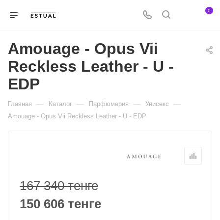
0
Amouage - Opus Vii
Reckless Leather - U -
EDP
—
—
—
—
Главная
Каталог
Парфюмерия
Унисекс
Amouage - Opus Vii Reckless Leather - U - EDP
167 340 тенге
150 606 тенге