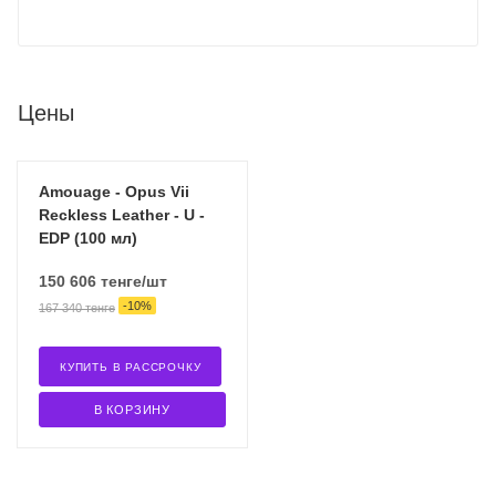
Цены
Amouage - Opus Vii
Reckless Leather - U -
EDP (100 мл)
150 606
тенге
/шт
-
10
%
167 340
тенге
КУПИТЬ В РАССРОЧКУ
В КОРЗИНУ