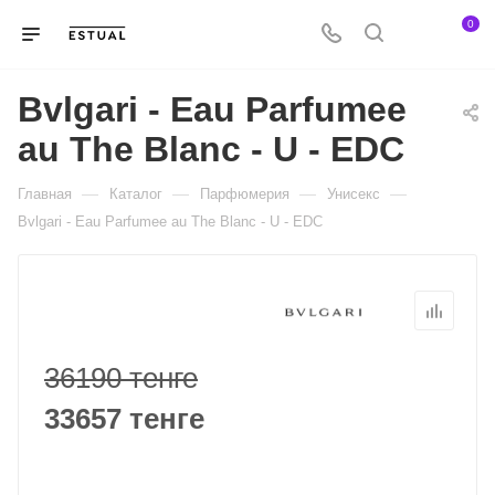
0
Bvlgari - Eau Parfumee
au The Blanc - U - EDC
—
—
—
—
Главная
Каталог
Парфюмерия
Унисекс
Bvlgari - Eau Parfumee au The Blanc - U - EDC
36190 тенге
33657 тенге