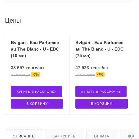
Цены
Bvlgari - Eau Parfumee
Bvlgari - Eau Parfumee
au The Blanc - U - EDC
au The Blanc - U - EDC
(10 мл)
(75 мл)
33 657
тенге
/шт
47 923
тенге
/шт
-
7
%
-
7
%
36 190
тенге
51 530
тенге
КУПИТЬ В РАССРОЧКУ
КУПИТЬ В РАССРОЧКУ
В КОРЗИНУ
В КОРЗИНУ
ОПИСАНИЕ
КАК КУПИТЬ
ОПЛАТА
ДОСТ