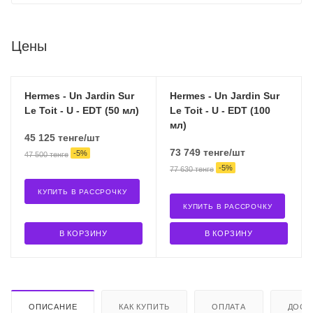
Цены
Hermes - Un Jardin Sur
Hermes - Un Jardin Sur
Le Toit - U - EDT (50 мл)
Le Toit - U - EDT (100
мл)
45 125
тенге
/шт
73 749
тенге
/шт
-
5
%
47 500
тенге
-
5
%
77 630
тенге
КУПИТЬ В РАССРОЧКУ
КУПИТЬ В РАССРОЧКУ
В КОРЗИНУ
В КОРЗИНУ
ОПИСАНИЕ
КАК КУПИТЬ
ОПЛАТА
ДОСТ