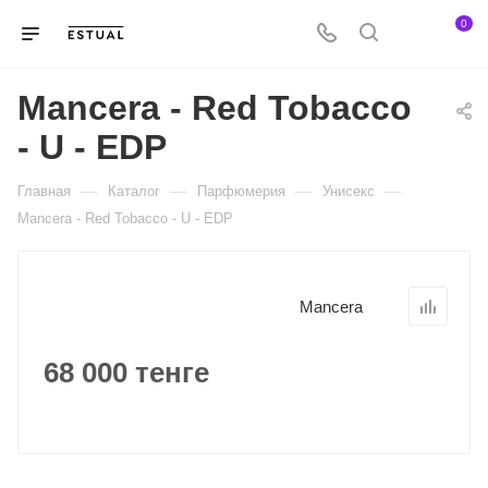
0
Mancera - Red Tobacco
- U - EDP
—
—
—
—
Главная
Каталог
Парфюмерия
Унисекс
Mancera - Red Tobacco - U - EDP
Mancera
68 000 тенге