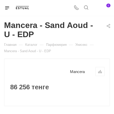
0
Mancera - Sand Aoud -
U - EDP
—
—
—
—
Главная
Каталог
Парфюмерия
Унисекс
Mancera - Sand Aoud - U - EDP
Mancera
86 256 тенге