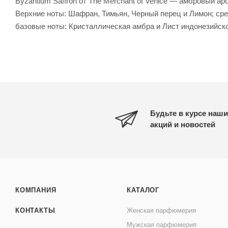
Byzantium Saffron от The Merchant of Venice — амбровый а
Верхние ноты: Шафран, Тимьян, Черный перец и Лимон; сре
базовые ноты: Кристаллическая амбра и Лист индонезийско
Будьте в курсе наши
акций и новостей
КОМПАНИЯ
КАТАЛОГ
КОНТАКТЫ
Женская парфюмерия
Мужская парфюмерия