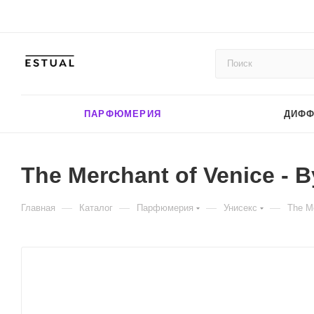
ПАРФЮМЕРИЯ
ДИФ
The Merchant of Venice - B
—
—
—
—
Главная
Каталог
Парфюмерия
Унисекс
The Me