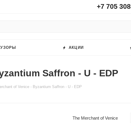
+7 705 308
ФУЗОРЫ
АКЦИИ
yzantium Saffron - U - EDP
rchant of Venice - Byzantium Saffron - U - EDP
The Merchant of Venice