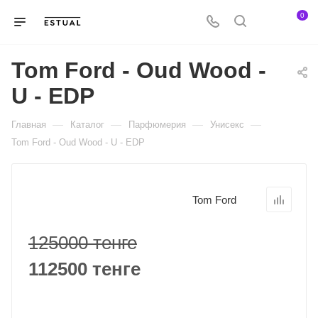
0
Tom Ford - Oud Wood -
U - EDP
—
—
—
—
Главная
Каталог
Парфюмерия
Унисекс
Tom Ford - Oud Wood - U - EDP
Tom Ford
125000 тенге
112500 тенге