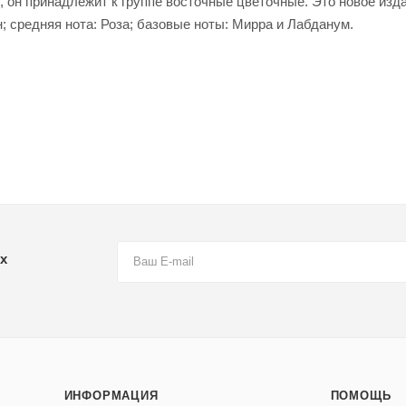
, он принадлежит к группе восточные цветочные. Это новое изд
н; средняя нота: Роза; базовые ноты: Мирра и Лабданум.
х
ИНФОРМАЦИЯ
ПОМОЩЬ