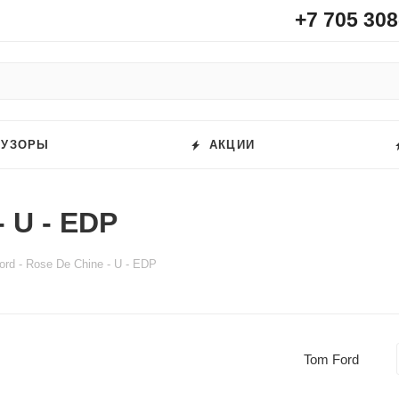
+7 705 308
ФУЗОРЫ
АКЦИИ
- U - EDP
rd - Rose De Chine - U - EDP
Tom Ford