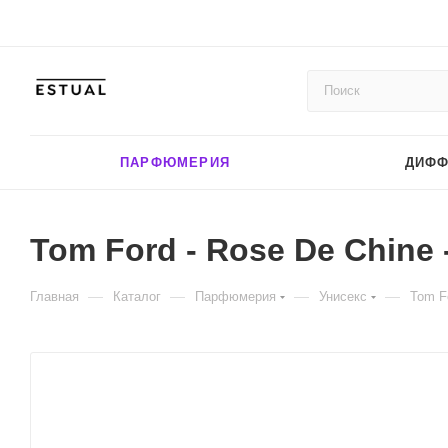
ПАРФЮМЕРИЯ
ДИФ
Tom Ford - Rose De Chine 
—
—
—
—
Главная
Каталог
Парфюмерия
Унисекс
Tom Fo