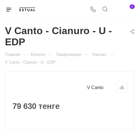
0
V Canto - Cianuro - U -
EDP
—
—
—
—
Главная
Каталог
Парфюмерия
Унисекс
V Canto - Cianuro - U - EDP
V Canto
79 630 тенге