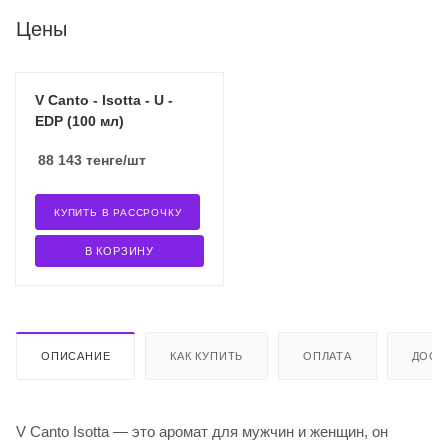
Цены
V Canto - Isotta - U -
EDP (100 мл)
88 143
тенге
/шт
КУПИТЬ В РАССРОЧКУ
В КОРЗИНУ
ОПИСАНИЕ
КАК КУПИТЬ
ОПЛАТА
ДОСТ
V Canto Isotta — это аромат для мужчин и женщин, он