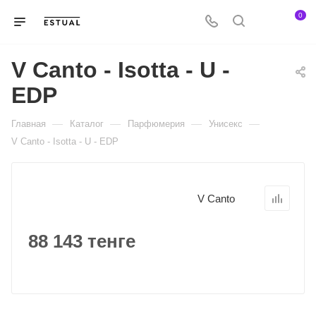
0
V Canto - Isotta - U -
EDP
—
—
—
—
Главная
Каталог
Парфюмерия
Унисекс
V Canto - Isotta - U - EDP
V Canto
88 143 тенге