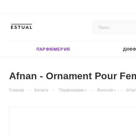
ПАРФЮМЕРИЯ
ДИФ
Afnan - Ornament Pour Fe
—
—
—
—
Главная
Каталог
Парфюмерия
Женская
Afna