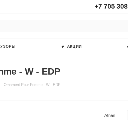
+7 705 308
ФУЗОРЫ
АКЦИИ
mme - W - EDP
n - Ornament Pour Femme - W - EDP
Afnan