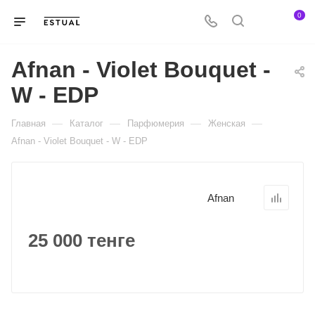
0
Afnan - Violet Bouquet -
W - EDP
—
—
—
—
Главная
Каталог
Парфюмерия
Женская
Afnan - Violet Bouquet - W - EDP
Afnan
25 000 тенге