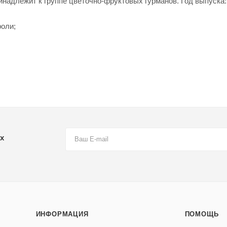
ринадлежит к группе цветочно-фруктовых гурманов. Год выпуска:
роли;
х
ИНФОРМАЦИЯ
ПОМОЩЬ