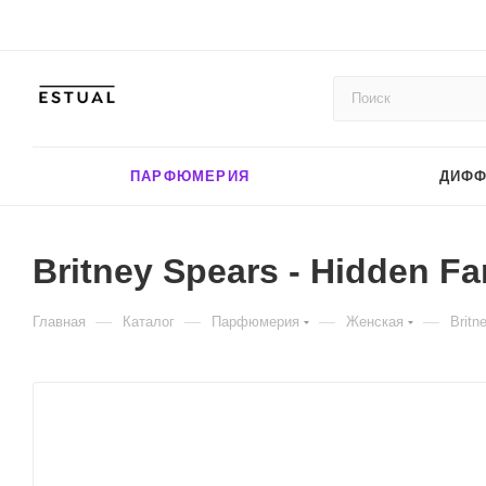
ПАРФЮМЕРИЯ
ДИФ
Britney Spears - Hidden Fa
—
—
—
—
Главная
Каталог
Парфюмерия
Женская
Britn