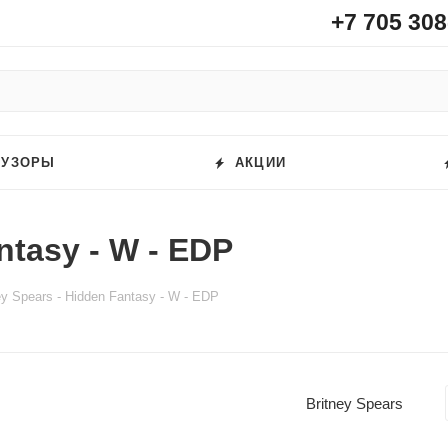
+7 705 308
ФУЗОРЫ
АКЦИИ
ntasy - W - EDP
ey Spears - Hidden Fantasy - W - EDP
Britney Spears