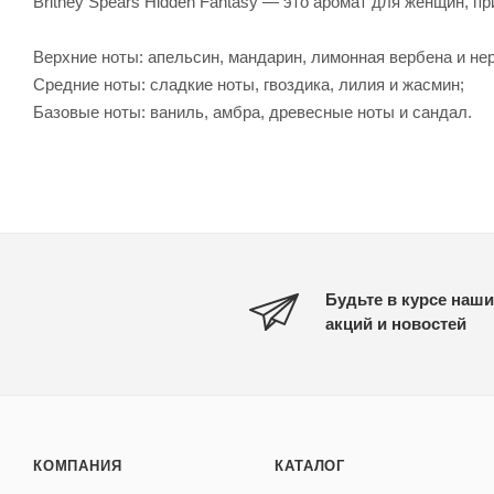
Britney Spears Hidden Fantasy — это аромат для женщин, п
Верхние ноты: апельсин, мандарин, лимонная вербена и не
Средние ноты: сладкие ноты, гвоздика, лилия и жасмин;
Базовые ноты: ваниль, амбра, древесные ноты и сандал.
Будьте в курсе наши
акций и новостей
КОМПАНИЯ
КАТАЛОГ