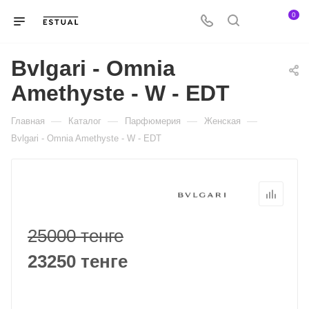
0
Bvlgari - Omnia
Amethyste - W - EDT
—
—
—
—
Главная
Каталог
Парфюмерия
Женская
Bvlgari - Omnia Amethyste - W - EDT
25000 тенге
23250 тенге