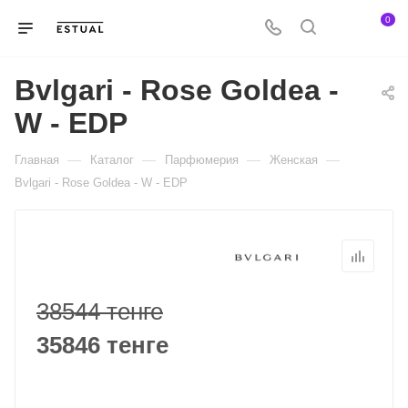
0
Bvlgari - Rose Goldea -
W - EDP
—
—
—
—
Главная
Каталог
Парфюмерия
Женская
Bvlgari - Rose Goldea - W - EDP
38544 тенге
35846 тенге