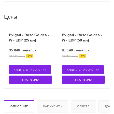
Цены
Bvlgari - Rose Goldea -
Bvlgari - Rose Goldea -
W - EDP (25 мл)
W - EDP (50 мл)
35 846
тенге
/шт
61 148
тенге
/шт
-
7
%
-
7
%
38 544
тенге
65 750
тенге
КУПИТЬ В РАССРОЧКУ
КУПИТЬ В РАССРОЧКУ
В КОРЗИНУ
В КОРЗИНУ
ОПИСАНИЕ
КАК КУПИТЬ
ОПЛАТА
ДОСТ