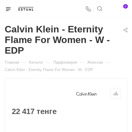
0
Calvin Klein - Eternity
Flame For Women - W -
EDP
—
—
—
—
Главная
Каталог
Парфюмерия
Женская
Calvin Klein - Eternity Flame For Women - W - EDP
22 417 тенге