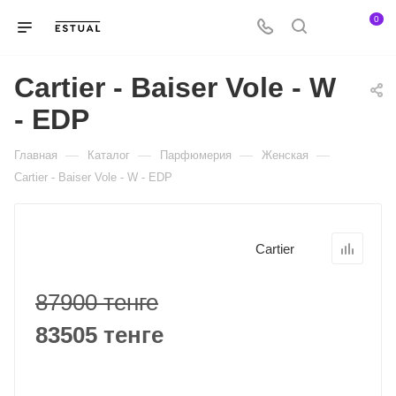
0
Cartier - Baiser Vole - W
- EDP
—
—
—
—
Главная
Каталог
Парфюмерия
Женская
Cartier - Baiser Vole - W - EDP
Cartier
87900 тенге
83505 тенге