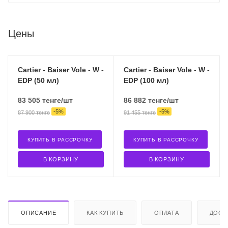
Цены
Cartier - Baiser Vole - W -
Cartier - Baiser Vole - W -
EDP (50 мл)
EDP (100 мл)
83 505
тенге
/шт
86 882
тенге
/шт
-
5
%
-
5
%
87 900
тенге
91 455
тенге
КУПИТЬ В РАССРОЧКУ
КУПИТЬ В РАССРОЧКУ
В КОРЗИНУ
В КОРЗИНУ
ОПИСАНИЕ
КАК КУПИТЬ
ОПЛАТА
ДОСТ