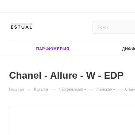
ПАРФЮМЕРИЯ
ДИФ
Chanel - Allure - W - EDP
—
—
—
—
Главная
Каталог
Парфюмерия
Женская
Chane