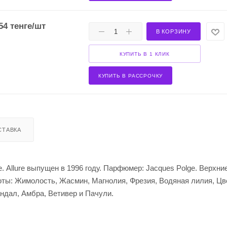
54
тенге
/шт
В КОРЗИНУ
КУПИТЬ В 1 КЛИК
КУПИТЬ В РАССРОЧКУ
СТАВКА
. Allure выпущен в 1996 году. Парфюмер: Jacques Polge. Верхни
оты: Жимолость, Жасмин, Магнолия, Фрезия, Водяная лилия, Цв
андал, Амбра, Ветивер и Пачули.