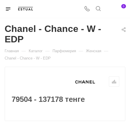
0
Chanel - Chance - W -
EDP
—
—
—
—
Главная
Каталог
Парфюмерия
Женская
Chanel - Chance - W - EDP
79504 - 137178 тенге