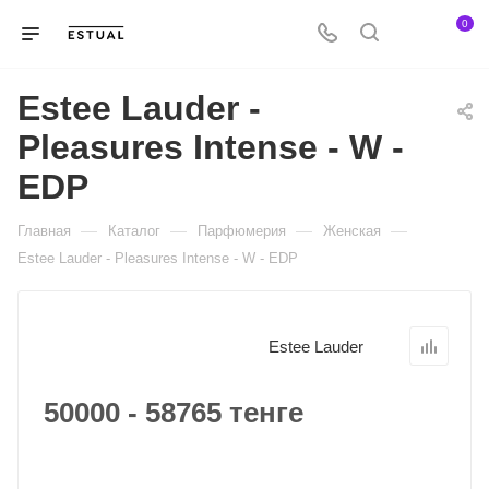
0
Estee Lauder -
Pleasures Intense - W -
EDP
—
—
—
—
Главная
Каталог
Парфюмерия
Женская
Estee Lauder - Pleasures Intense - W - EDP
Estee Lauder
50000 - 58765 тенге