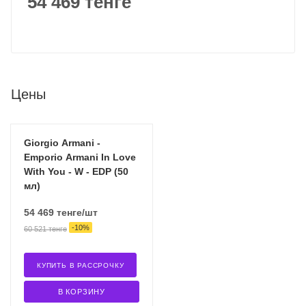
54 469 тенге
Цены
Giorgio Armani -
Emporio Armani In Love
With You - W - EDP (50
мл)
54 469
тенге
/шт
-
10
%
60 521
тенге
КУПИТЬ В РАССРОЧКУ
В КОРЗИНУ