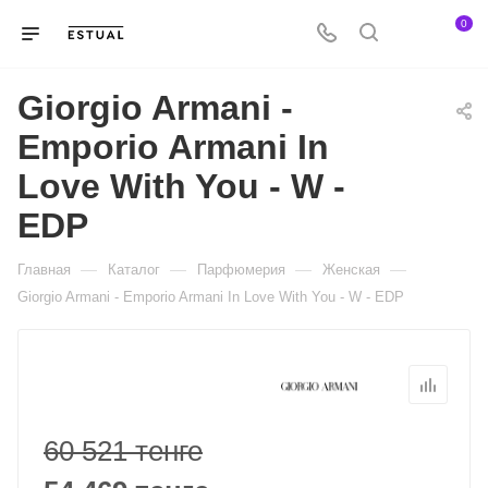
0
Giorgio Armani -
Emporio Armani In
Love With You - W -
EDP
—
—
—
—
Главная
Каталог
Парфюмерия
Женская
Giorgio Armani - Emporio Armani In Love With You - W - EDP
60 521 тенге