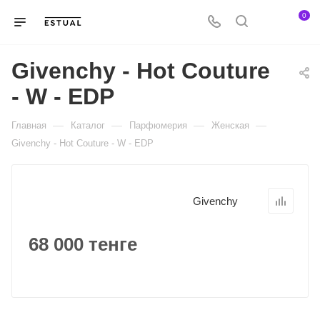
0
Givenchy - Hot Couture
- W - EDP
—
—
—
—
Главная
Каталог
Парфюмерия
Женская
Givenchy - Hot Couture - W - EDP
Givenchy
68 000 тенге