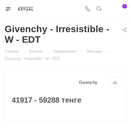
0
Givenchy - Irresistible -
W - EDT
—
—
—
—
Главная
Каталог
Парфюмерия
Женская
Givenchy - Irresistible - W - EDT
Givenchy
41917 - 59288 тенге