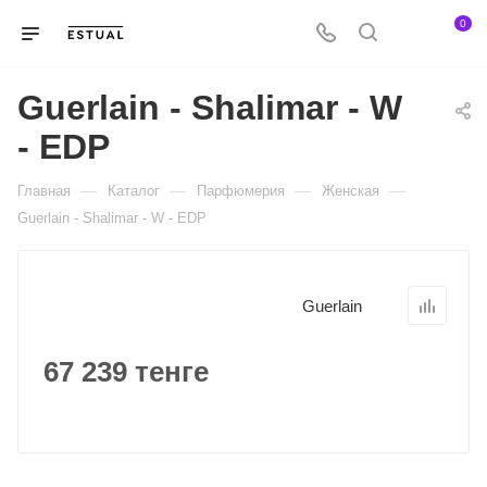
0
Guerlain - Shalimar - W
- EDP
—
—
—
—
Главная
Каталог
Парфюмерия
Женская
Guerlain - Shalimar - W - EDP
Guerlain
67 239 тенге