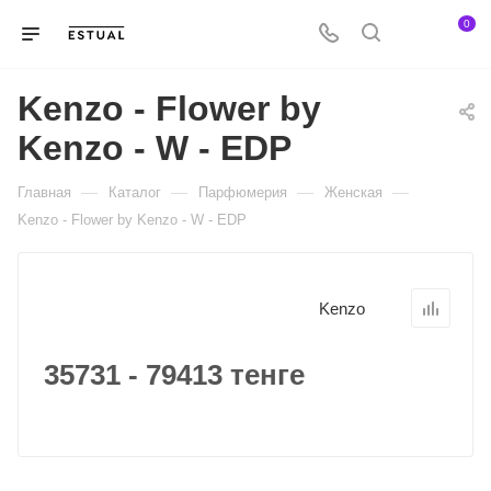
0
Kenzo - Flower by
Kenzo - W - EDP
—
—
—
—
Главная
Каталог
Парфюмерия
Женская
Kenzo - Flower by Kenzo - W - EDP
Kenzo
35731 - 79413 тенге