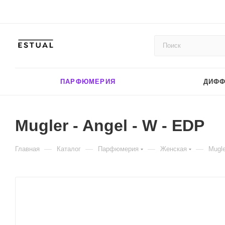
ПАРФЮМЕРИЯ
ДИФ
Mugler - Angel - W - EDP
—
—
—
—
Главная
Каталог
Парфюмерия
Женская
Mugle