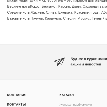
Mugler Angel (духи Мюглер Ангел) – это парфюм для женщи
Верхние нотыКокос, Бергамот, Кассия, Дыня, Сахарная ват
Средние нотыЖасмин, Слива, Ежевика, Красные ягоды, Абр
Базовые нотыПачули, Карамель, Специи, Мускус, Темный 
Будьте в курсе наши
акций и новостей
КОМПАНИЯ
КАТАЛОГ
КОНТАКТЫ
Женская парфюмерия