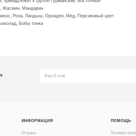
н, принадлежит к группе Гурманские, Восточные
а, Жасмин, Мандарин
икос, Роза, Ландыш, Орхидея, Мёд, Персиковый цвет
шоколад, Бобы тонка
х
ИНФОРМАЦИЯ
ПОМОЩЬ
Отзывы
Условия опл