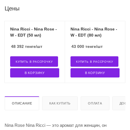
Цены
Nina Ricci - Nina Rose -
Nina Ricci - Nina Rose -
W - EDT (50 мл)
W - EDT (80 мл)
48 392
тенге
/шт
43 000
тенге
/шт
КУПИТЬ В РАССРОЧКУ
КУПИТЬ В РАССРОЧКУ
В КОРЗИНУ
В КОРЗИНУ
ОПИСАНИЕ
КАК КУПИТЬ
ОПЛАТА
ДОСТ
Nina Rose Nina Ricci — это аромат для женщин, он