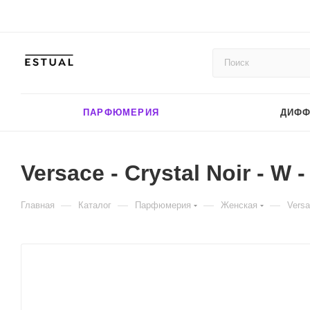
ПАРФЮМЕРИЯ
ДИФ
Versace - Crystal Noir - W 
—
—
—
—
Главная
Каталог
Парфюмерия
Женская
Versa