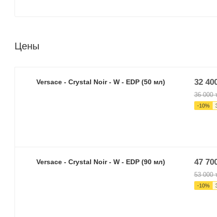
Цены
32 40
Versace - Crystal Noir - W - EDP (50 мл)
36 000
т
-
10
%
47 70
Versace - Crystal Noir - W - EDP (90 мл)
53 000
т
-
10
%