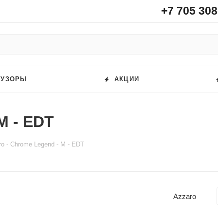
+7 705 308
ФУЗОРЫ
АКЦИИ
M - EDT
ro - Chrome Legend - M - EDT
Azzaro