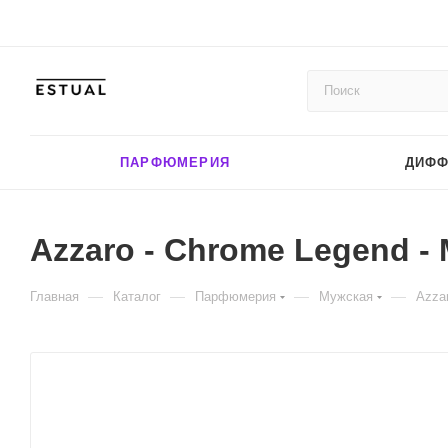
ПАРФЮМЕРИЯ
ДИФ
Azzaro - Chrome Legend - 
—
—
—
—
Главная
Каталог
Парфюмерия
Мужская
Azza