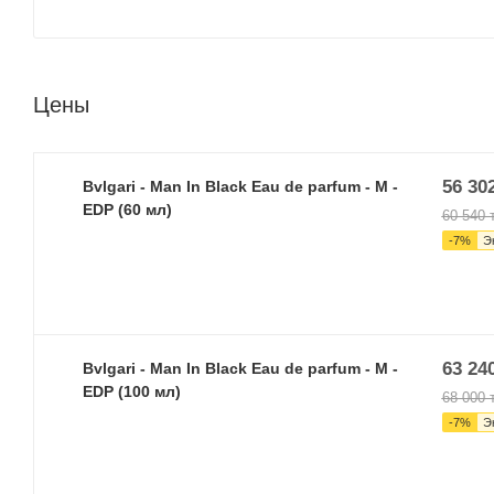
Цены
56 30
Bvlgari - Man In Black Eau de parfum - M -
EDP (60 мл)
60 540
т
-
7
%
Э
63 24
Bvlgari - Man In Black Eau de parfum - M -
EDP (100 мл)
68 000
т
-
7
%
Э