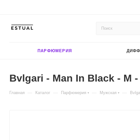
ПАРФЮМЕРИЯ
ДИФ
Bvlgari - Man In Black - M 
—
—
—
—
Главная
Каталог
Парфюмерия
Мужская
Bvlga