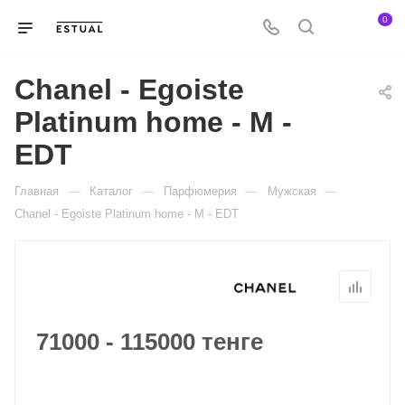
0
Chanel - Egoiste
Platinum home - M -
EDT
—
—
—
—
Главная
Каталог
Парфюмерия
Мужская
Chanel - Egoiste Platinum home - M - EDT
71000 - 115000 тенге