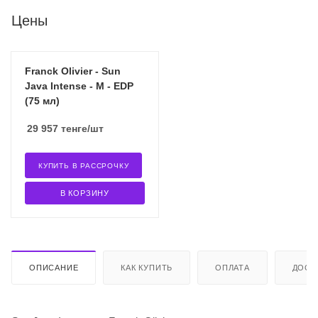
Цены
Franck Olivier - Sun
Java Intense - M - EDP
(75 мл)
29 957
тенге
/шт
КУПИТЬ В РАССРОЧКУ
В КОРЗИНУ
ОПИСАНИЕ
КАК КУПИТЬ
ОПЛАТА
ДОСТ