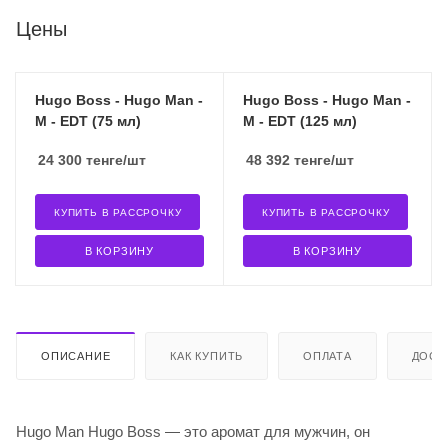
Цены
Hugo Boss - Hugo Man -
Hugo Boss - Hugo Man -
M - EDT (75 мл)
M - EDT (125 мл)
24 300
тенге
/шт
48 392
тенге
/шт
КУПИТЬ В РАССРОЧКУ
КУПИТЬ В РАССРОЧКУ
В КОРЗИНУ
В КОРЗИНУ
ОПИСАНИЕ
КАК КУПИТЬ
ОПЛАТА
ДОСТ
Hugo Man Hugo Boss — это аромат для мужчин, он