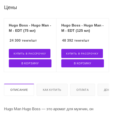
Цены
Hugo Boss - Hugo Man -
Hugo Boss - Hugo Man -
M - EDT (75 мл)
M - EDT (125 мл)
24 300
тенге
/шт
48 392
тенге
/шт
КУПИТЬ В РАССРОЧКУ
КУПИТЬ В РАССРОЧКУ
В КОРЗИНУ
В КОРЗИНУ
ОПИСАНИЕ
КАК КУПИТЬ
ОПЛАТА
ДОСТ
Hugo Man Hugo Boss — это аромат для мужчин, он