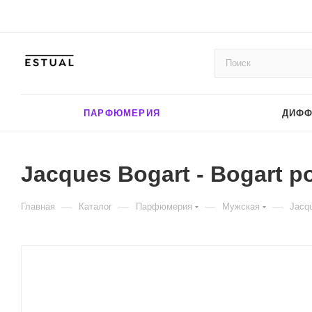
ПАРФЮМЕРИЯ
ДИФ
Jacques Bogart - Bogart p
—
—
—
—
Главная
Каталог
Парфюмерия
Мужская
Jacqu